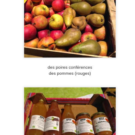
des poires conférences
des pommes (rouges)
Voeux 2019
JAN
JUN
Mercredi 20 juin à 18h
5
10
Marché paysan,
produits locaux et BIO :
organisé par l'AMAP Prez de chez