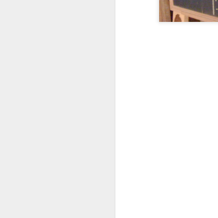
D
D
d