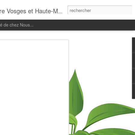
 Vosges et Haute-Marne.
té de chez Nous...
0