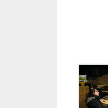
D
pr
N
O
fe
f
o
Vi
N
Vo
..
à 