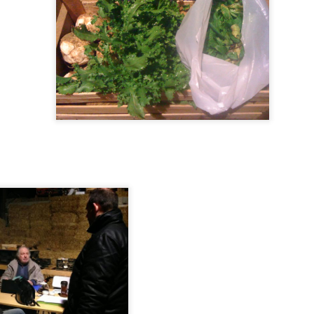
Visite de la ferme de l'EARL du CRAS
EC
5
Samedi 5 novembre après-midi, à la ferme du Cras à
Provenchères lès Darney, chez Virginie Landormy, notre
oductrice de produits laitiers.
ous sommes donc à la ferme ?
ui, même si cela paraît surprenant, nous sommes bien dans une
rme. Plus exactement dans le laboratoire de transformation du lait : la
romagerie. Vous pourrez remarquer combien les personnes présentes
nt été attentives aux nombreuses explications que nous a données
rginie.
Marché de Noël de l'amap 'prez' de chez nous
OV
19
Le Marché de Noël aura lieu le dimanche 18 décembre de 14h à
18h à la salle de l'ancien Presbytère de Prez-sous-Lafauche.
us y retrouverez des producteurs, artisans locaux, des associations,
. des gourmandises à boire et à manger.
noter, il y a quelques horaires à connaître :