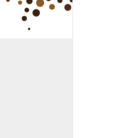
le marché de producteurs et
d'artisans locaux
A
le 15 septembre 2019
au Parc des Vergères à LIFFOL-
LE-GRAND.
Moments à partager entre amis,
famille, ...
J
Ob
Qu
- 