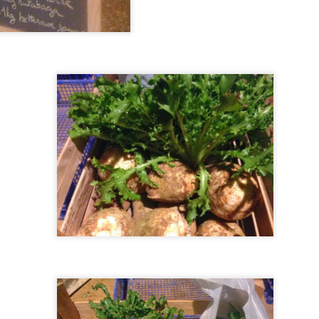
le petit carnet de Prez n°2
EC
19
marché de noël de l'amap 'prez' de chez nous
EC
11
L'amap 'prez' de chez nous, organise cette année un marché de
noël à PREZ-SOUS-LAFAUCHE dans la salle du Presbytère _
imanche 18 décembre de 14h à 18h ...