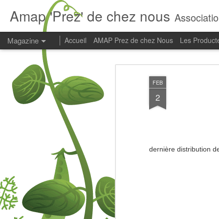
Amap 'Prez' de chez nous
Associatio
Magazine
Accueil
AMAP Prez de chez Nous
Les Product
FEB
2
dernière distribution d