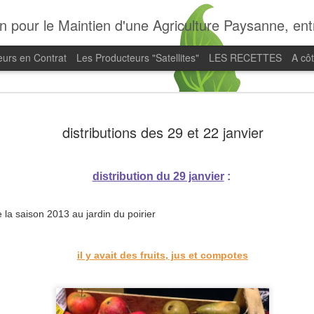
n pour le Maintien d'une Agriculture Paysanne, entre
eurs en Contrat
Les Producteurs "Satellites"
LES RECETTES
A cô
voeux 202
JAN
distributions des 29 et 22 janvier
4
distribution du 29 janvier
:
e la saison 2013 au jardin du poirier
il y avait des fruits, jus et compotes