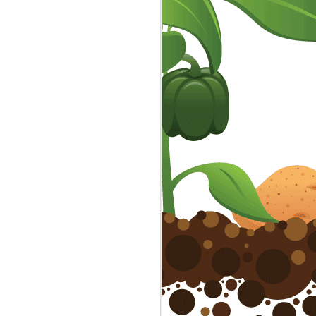
marché de noël à Prez-
DEC
15
sous-Lafauche
Ce dimanche 17 décembre, venez
nombreux ...