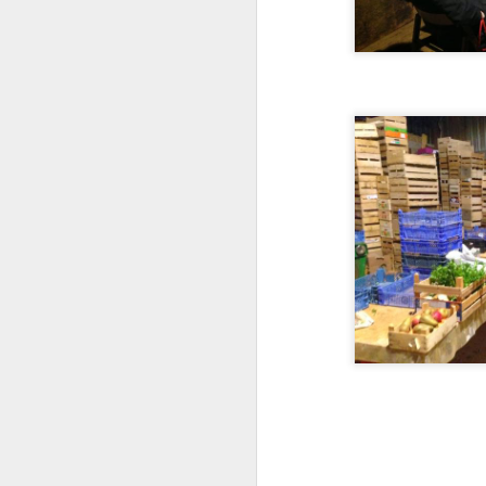
- 
av
- 
N
Une mauvaise saison ...
NOV
3
Suite aux aléas climatiques, Eric
chèvre :
"Bonjour amapiennes et amapiens,
Ce petit mot pour vous informer de la si