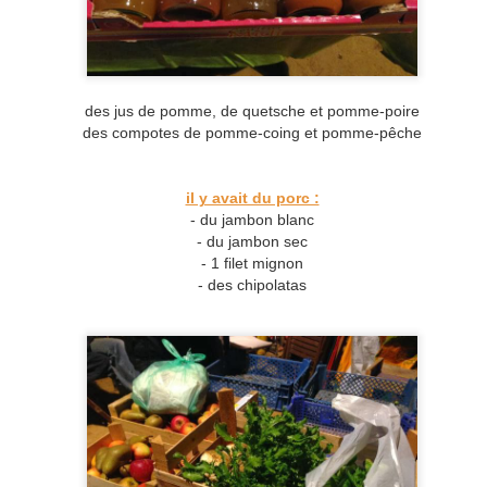
nous afin de vous faire découvrir
l’amap, une livraison, les paysans
et leurs produits. Nous débuterons
Le marché de l'AMAP le 10 sept à Liffol-le-grand
UG
par notre traditionnel Amapéro de
9
l'été, pendant la livraison de nos
A NOTER DANS VOS AGENDAS DE LA RENTREE !)
des jus de pomme, de quetsche et pomme-poire
paniers. Venez déguster et
des compotes de pomme-coing et pomme-pêche
acheter les produits de nos
paysans, dans une ambiance
conviviale. La soirée se
poursuivra en repas partagé
il y avait du porc :
(auberge espagnole), buvette,
- du jambon blanc
animation musicale...
- du jambon sec
- 1 filet mignon
- des chipolatas
Installation d'Alexandra au JARDIN DU POIRIER
UN
6
Rétrospective d'une installation agricole
jectif : mon installation au sein du Jardin du Poirier
e faut-il pour s'installer en agriculture avec les aides?
rencontrer le point info installation, fait en mars 2016 à Chaumont