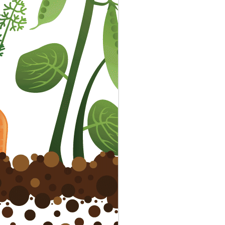
Marché de producteurs
AUG
27
et d'artisans locaux 15
septembre
Nous organisons de nouveau
cette année