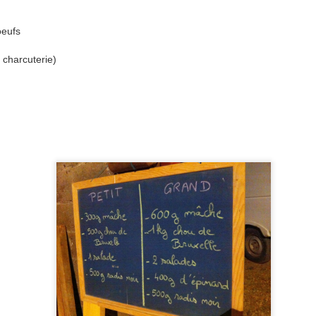
nicule de l'année dernière, où les chèvres ont à ce moment-là puisé
oeufs
sans froid est passé derrière cela où certains parasites ont pu
a charcuterie)
La Bioffolloise ... les derniers jours pour s'inscrire et
UG
23
réserver
usque samedi 27 août ...
LA BIOFFOLLOISE
UL
16
La Bioffolloise est une manifestation co-organisée par l'Amicale
des Sapeurs Pompiers de Liffol-le-grand et l'AMAP 'prez' de chez
ous
e 10 septembre 2016.