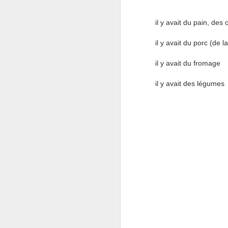
Tout a commencé certainement avec la ca
il y avait du pain, des 
dans leurs réserves. Puis un "non" hiver 
aisément se développer.
il y avait du porc (de l
A
il y avait du fromage
J
il y avait des légumes
J
n
l