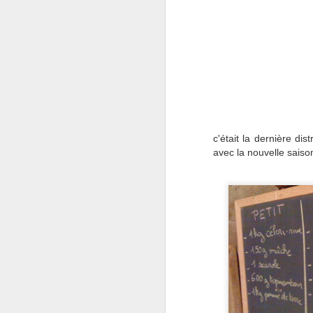
- 
va
pr
J
- 
C
c'était la dernière di
avec la nouvelle sais
J